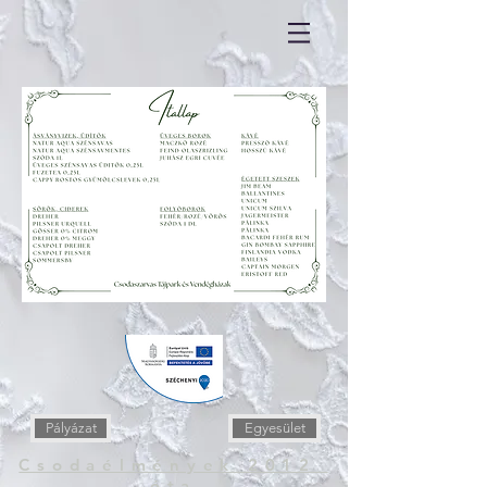
Pályázat
Egyesület
Csodaélmények 2012
óta