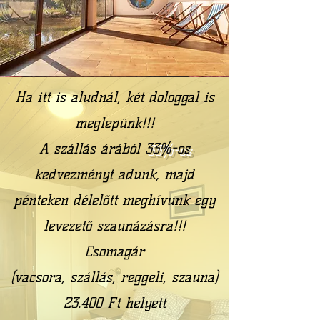
Ha itt is aludnál, két dologgal is
meglepünk!!!
A szállás árából
33%-os
kedvezményt adunk, majd
pénteken délelőtt meghívunk egy
levezető szaunázásra!!!
Csomagár
(vacsora, szállás, reggeli, szauna)
23.400 Ft helyett