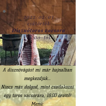
2022/02/03
csütörtök
Disznótoros vacsora
18.00-tól
A disznóvágást mi már hajnalban
megkezdjük...
Nincs más dolgod, mint csatlakozni
egy toros vacsorára, 18.00 órától!
Menü: