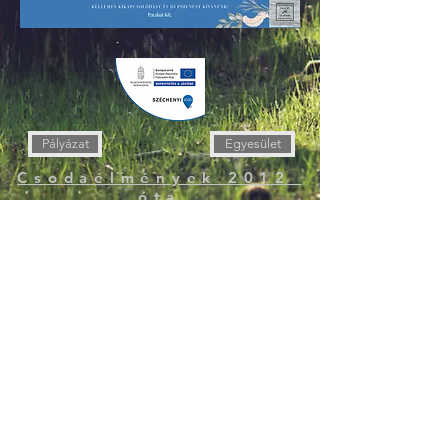
Pályázat
Egyesület
Csodaélmények 2012
óta